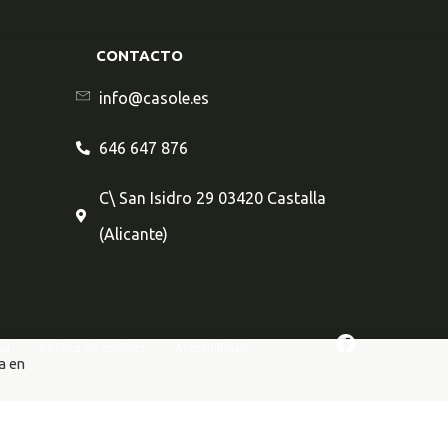
CONTACTO
info@casole.es
646 647 876
C\ San Isidro 29 03420 Castalla
(Alicante)
ad
Política de cookies
Accesibilidad
a en