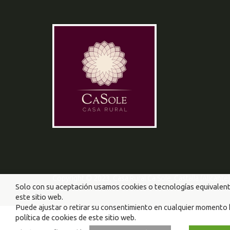
Copyright © 2023, Casa Rural Ca Sole, Castalla (Alicante)
Solo con su aceptación usamos cookies o tecnologías equivalent
este sitio web.
Puede ajustar o retirar su consentimiento en cualquier momento h
política de cookies de este sitio web.