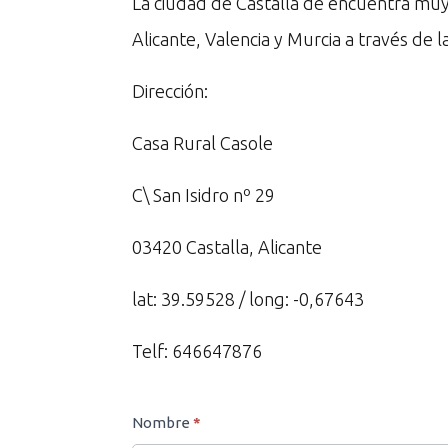
La ciudad de Castalla de encuentra muy
Alicante, Valencia y Murcia a través de 
Dirección:
Casa Rural Casole
C\ San Isidro nº 29
03420 Castalla, Alicante
lat: 39.59528 / long: -0,67643
Telf:
646647876
Contacto
Nombre
*