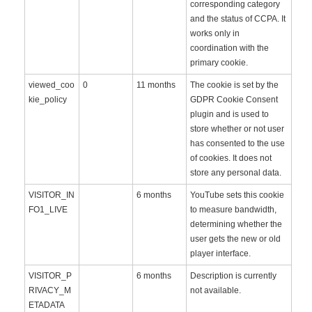
corresponding category
and the status of CCPA. It
works only in
coordination with the
primary cookie.
viewed_coo
0
11 months
The cookie is set by the
kie_policy
GDPR Cookie Consent
plugin and is used to
store whether or not user
has consented to the use
of cookies. It does not
store any personal data.
VISITOR_IN
6 months
YouTube sets this cookie
FO1_LIVE
to measure bandwidth,
determining whether the
user gets the new or old
player interface.
VISITOR_P
6 months
Description is currently
RIVACY_M
not available.
ETADATA