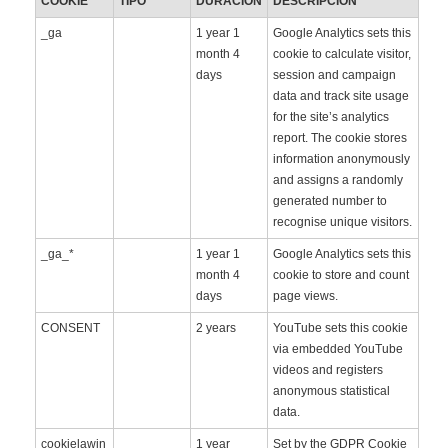
COOKIE
TIPO
DURACIÓN
DESCRIPCIÓN
_ga
1 year 1
Google Analytics sets this
month 4
cookie to calculate visitor,
days
session and campaign
data and track site usage
for the site’s analytics
report. The cookie stores
information anonymously
and assigns a randomly
generated number to
recognise unique visitors.
_ga_*
1 year 1
Google Analytics sets this
month 4
cookie to store and count
days
page views.
CONSENT
2 years
YouTube sets this cookie
via embedded YouTube
videos and registers
anonymous statistical
data.
cookielawin
1 year
Set by the GDPR Cookie