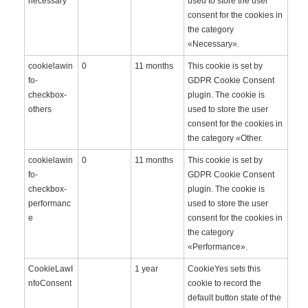
necessary
used to store the user
consent for the cookies in
the category
«Necessary».
cookielawin
0
11 months
This cookie is set by
fo-
GDPR Cookie Consent
checkbox-
plugin. The cookie is
others
used to store the user
consent for the cookies in
the category «Other.
cookielawin
0
11 months
This cookie is set by
fo-
GDPR Cookie Consent
checkbox-
plugin. The cookie is
performanc
used to store the user
e
consent for the cookies in
the category
«Performance».
CookieLawI
1 year
CookieYes sets this
nfoConsent
cookie to record the
default button state of the