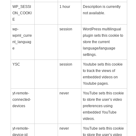
WP_SESSI
1 hour
Description is currently
ON_COOKI
not available.
E
wp-
session
WordPress multilingual
wpml_curre
plugin sets this cookie to
nt_languag
store the current
e
language/language
settings.
YSC
session
Youtube sets this cookie
to track the views of
embedded videos on
Youtube pages.
yt-remote-
never
YouTube sets this cookie
connected-
to store the user’s video
devices
preferences using
embedded YouTube
videos.
yt-remote-
never
YouTube sets this cookie
device-id
to store the user’s video