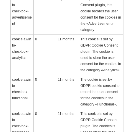
fo-
Consent plugin, this
checkbox-
cookie records the user
advertiseme
consent for the cookies in
nt
the «Advertisement»
category.
cookielawin
0
11 months
This cookie is set by
fo-
GDPR Cookie Consent
checkbox-
plugin. The cookie is
analytics
used to store the user
consent for the cookies in
the category «Analytics».
cookielawin
0
11 months
The cookie is set by
fo-
GDPR cookie consent to
checkbox-
record the user consent
functional
for the cookies in the
category «Functional».
cookielawin
0
11 months
This cookie is set by
fo-
GDPR Cookie Consent
checkbox-
plugin. The cookies is